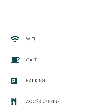

WIFI

CAFÉ

PARKING

ACCÈS CUISINE